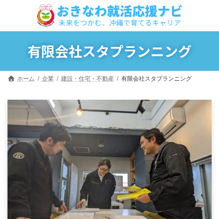
コ
ナ
ン
ビ
テ
ゲ
ン
ー
ツ
シ
有限会社スタプランニング
へ
ョ
ス
ン
キ
に
ホーム
企業
建設・住宅・不動産
有限会社スタプランニング
ッ
移
プ
動