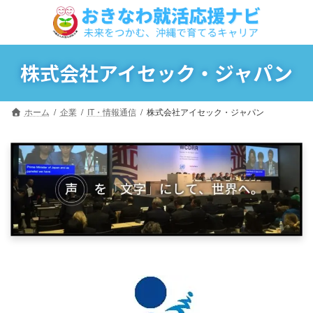
コ
ナ
ン
ビ
テ
ゲ
ン
ー
ツ
シ
株式会社アイセック・ジャパン
へ
ョ
ス
ン
キ
に
ホーム
企業
IT・情報通信
株式会社アイセック・ジャパン
ッ
移
プ
動