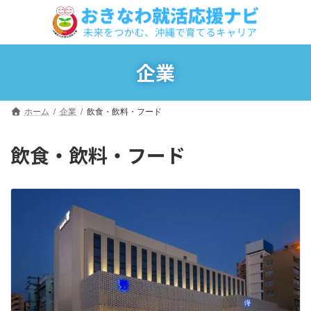
コ
ナ
ン
ビ
テ
ゲ
ン
ー
ツ
シ
企業
へ
ョ
ス
ン
キ
に
ホーム
企業
飲食・飲料・フード
ッ
移
プ
動
飲食・飲料・フード